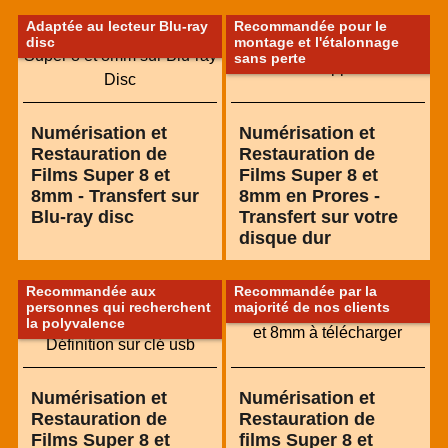
Adaptée au lecteur Blu-ray
Recommandée pour le
disc
montage et l'étalonnage
sans perte
Numérisation et
Numérisation et
Restauration de
Restauration de
Films Super 8 et
Films Super 8 et
8mm - Transfert sur
8mm en Prores -
Blu-ray disc
Transfert sur votre
disque dur
Recommandée aux
Recommandée par la
personnes qui recherchent
majorité de nos clients
la polyvalence
Numérisation et
Numérisation et
Restauration de
Restauration de
Films Super 8 et
films Super 8 et