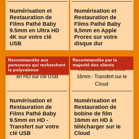
Numérisation et
Numérisation et
Restauration de
Restauration de
Films Pathé Baby
Films Pathé Baby
9.5mm en Ultra HD
9,5mm en Apple
4K sur votre clé
Prores sur votre
USB
disque dur
Recommandée aux
Recommandée par la
personnes qui recherchent
majorité des clients
la polyvalence
Numérisation et
Numérisation et
Restauration de
Restauration de
Films Pathé Baby
bobine de film
9.5mm en HD -
16mm en HD à
Transfert sur votre
télécharger sur le
clé USB
Cloud