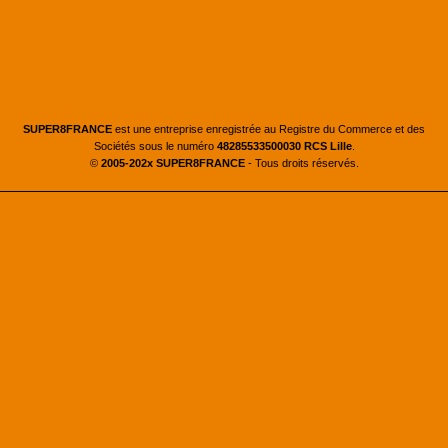
SUPER8FRANCE
est une entreprise enregistrée au Registre du Commerce et des
Sociétés sous le numéro
48285533500030 RCS Lille
.
©
2005-202x SUPER8FRANCE
- Tous droits réservés.