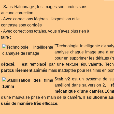
- Sans étalonnage , les images sont brutes sans
aucune correction
- Avec corrections légères , l'exposition et le
contraste sont corrigés
- Avec corrections totales, vous n'avez plus rien à
faire :
"
T
echnologie
i
ntelligente d'
a
nal
analyse chaque image une à une
pour en supprimer les défauts (ra
détecté, il est remplacé par une texture équivalente. Tec
particulièrement abîmés
mais inadaptée pour les films en bon
Stab v2
est un système de stab
amélioré dans sa version 2, il
r
mécanique d'une caméra 16
d'une mauvaise prise en main de la caméra. Il
solutionne au
usés de manière très efficace.