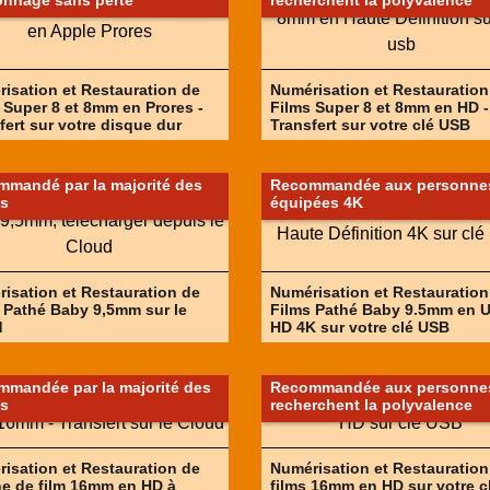
lonnage sans perte
recherchent la polyvalence
isation et Restauration de
Numérisation et Restauration
 Super 8 et 8mm en Prores -
Films Super 8 et 8mm en HD -
fert sur votre disque dur
Transfert sur votre clé USB
mandé par la majorité des
Recommandée aux personne
ts
équipées 4K
isation et Restauration de
Numérisation et Restauration
 Pathé Baby 9,5mm sur le
Films Pathé Baby 9.5mm en U
d
HD 4K sur votre clé USB
mandée par la majorité des
Recommandée aux personnes
ts
recherchent la polyvalence
isation et Restauration de
Numérisation et Restauration
e de film 16mm en HD à
films 16mm en HD sur votre c