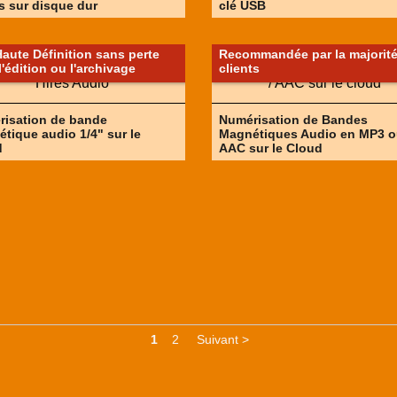
s sur disque dur
clé USB
aute Définition sans perte
Recommandée par la majorit
l'édition ou l'archivage
clients
isation de bande
Numérisation de Bandes
tique audio 1/4" sur le
Magnétiques Audio en MP3 
d
AAC sur le Cloud
1
2
Suivant >