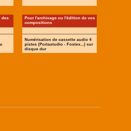
é des
Pour l'archivage ou l'édition de vos
compositions
Numérisation de cassette audio 4
ou
pistes (Portastudio - Fostex...) sur
disque dur