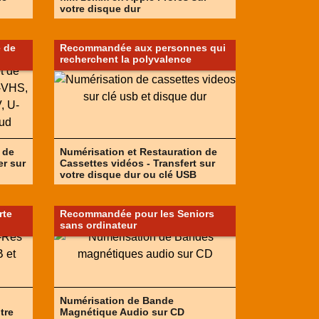
votre disque dur
 de
Recommandée aux personnes qui
recherchent la polyvalence
 de
Numérisation et Restauration de
er sur
Cassettes vidéos - Transfert sur
votre disque dur ou clé USB
rte
Recommandée pour les Seniors
sans ordinateur
Numérisation de Bande
tre
Magnétique Audio sur CD