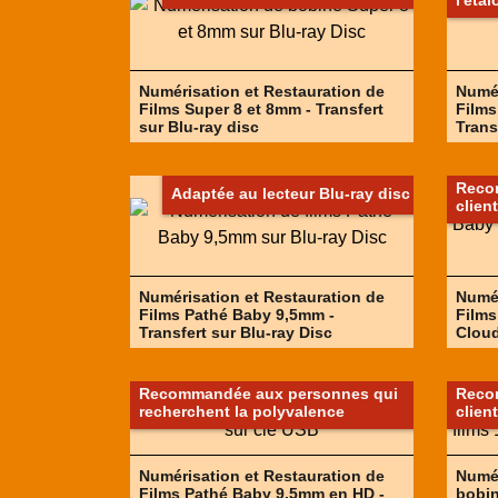
l'éta
Numérisation et Restauration de
Numér
Films Super 8 et 8mm - Transfert
Films
sur Blu-ray disc
Trans
Recom
Adaptée au lecteur Blu-ray disc
clien
Numérisation et Restauration de
Numér
Films Pathé Baby 9,5mm -
Films
Transfert sur Blu-ray Disc
Clou
Recommandée aux personnes qui
Recom
recherchent la polyvalence
clien
Numérisation et Restauration de
Numér
Films Pathé Baby 9.5mm en HD -
bobin