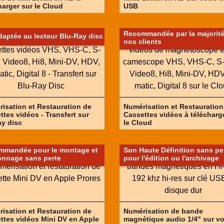
harger sur le Cloud
USB
Recommandée par la majorité
daptée au lecteur Blu-Ray disc
nos clients
isation et Restauration de
Numérisation et Restauration
ttes vidéos - Transfert sur
Cassettes vidéos à télécharg
ay disc
le Cloud
mmandée pour le montage et
Son Haute Définition sans pe
lonnage sans perte
pour l'édition ou l'archivage
isation et Restauration de
Numérisation de bande
ttes vidéos Mini DV en Apple
magnétique audio 1/4" sur vo