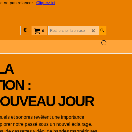
de ne pas relancer..
Cliquez ici
€
0
LA
ION :
NOUVEAU JOUR
isuels et sonores revêtent une importance
plorer notre passé sous un nouvel éclairage.
ilms, de cassettes vidéo, de bandes magnétiques