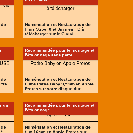
nos clients
 de
Numérisation et Restauration de
films Super 8 et 8mm en HD à
télécharger sur le Cloud
s
Recommandée pour le montage et
l'étalonnage sans perte
 de
Numérisation et Restauration de
ltra
Films Pathé Baby 9,5mm en Apple
Prores sur votre disque dur
 qui
Recommandée pour le montage et
l'étalonnage
 de
Numérisation et Restauration de
lé
film 16mm en Apple Prores sur