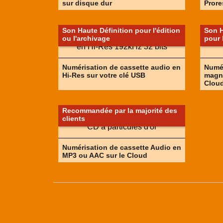
sur disque dur
Prore
Son Haute Définition pour l'édition
Son H
ou l'archivage
pour 
Numérisation de cassette audio en
Numér
Hi-Res sur votre clé USB
magné
Clou
Recommandée par la majorité des
clients
Numérisation de cassette Audio en
MP3 ou AAC sur le Cloud