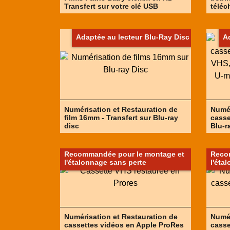
Transfert sur votre clé USB
téléc
Adaptée au lecteur Blu-Ray Disc
A
Numérisation et Restauration de
Numér
film 16mm - Transfert sur Blu-ray
casse
disc
Blu-r
Recommandée pour le montage et
Reco
l'étalonnage sans perte
l'éta
Numérisation et Restauration de
Numér
cassettes vidéos en Apple ProRes
casse