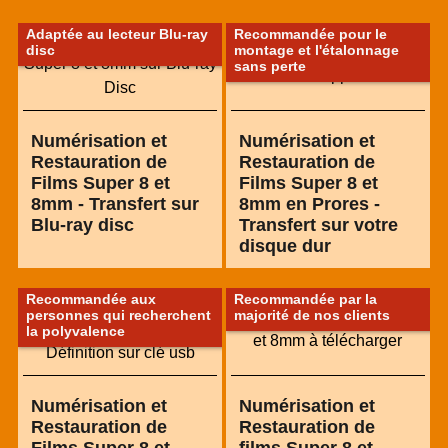
Adaptée au lecteur Blu-ray
Recommandée pour le
disc
montage et l'étalonnage
sans perte
Numérisation et
Numérisation et
Restauration de
Restauration de
Films Super 8 et
Films Super 8 et
8mm - Transfert sur
8mm en Prores -
Blu-ray disc
Transfert sur votre
disque dur
Recommandée aux
Recommandée par la
personnes qui recherchent
majorité de nos clients
la polyvalence
Numérisation et
Numérisation et
Restauration de
Restauration de
Films Super 8 et
films Super 8 et