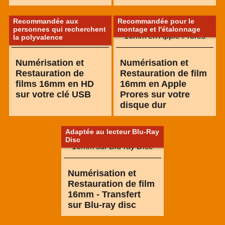
Recommandée aux
Recommandée pour le
personnes qui recherchent
montage et l'étalonnage
la polyvalence
Numérisation et
Numérisation et
Restauration de
Restauration de film
films 16mm en HD
16mm en Apple
sur votre clé USB
Prores sur votre
disque dur
Adaptée au lecteur Blu-Ray
Disc
Numérisation et
Restauration de film
16mm - Transfert
sur Blu-ray disc