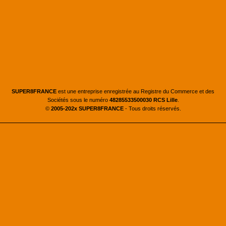
SUPER8FRANCE
est une entreprise enregistrée au Registre du Commerce et des
Sociétés sous le numéro
48285533500030 RCS Lille
.
©
2005-202x SUPER8FRANCE
- Tous droits réservés.