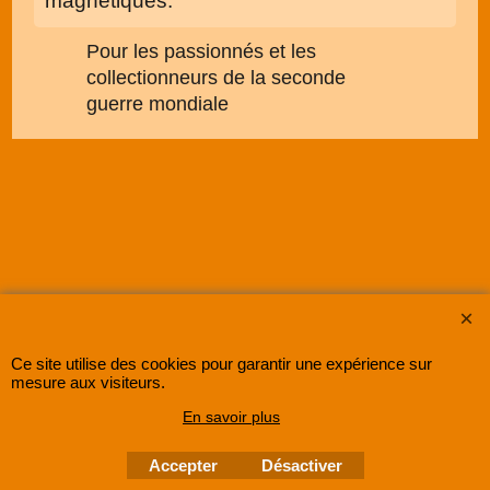
magnétiques.
Pour les passionnés et les
collectionneurs de la seconde
guerre mondiale
SUPER8FRANCE
est une entreprise enregistrée au Registre du Commerce et des
Sociétés sous le numéro
48285533500030 RCS Lille
.
Ce site utilise des cookies pour garantir une expérience sur
©
2005-202x SUPER8FRANCE
- Tous droits réservés.
mesure aux visiteurs.
En savoir plus
Accepter
Désactiver