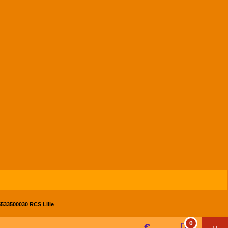
533500030 RCS Lille
.
0
€