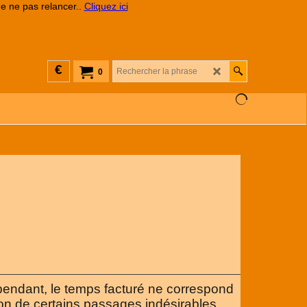
de ne pas relancer..
Cliquez ici
€
0
pendant, le temps facturé ne correspond
on de certains passages indésirables