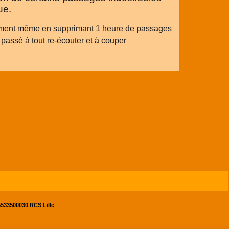
ue.
ement même en supprimant 1 heure de passages
 passé à tout re-écouter et à couper
533500030 RCS Lille
.