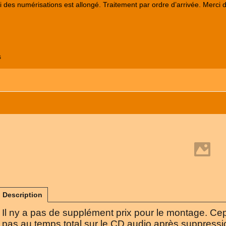
lai des numérisations est allongé. Traitement par ordre d’arrivée. Merci 
s
Description
Il ny a pas de supplément prix pour le montage. Ce
pas au temps total sur le CD audio après suppressi