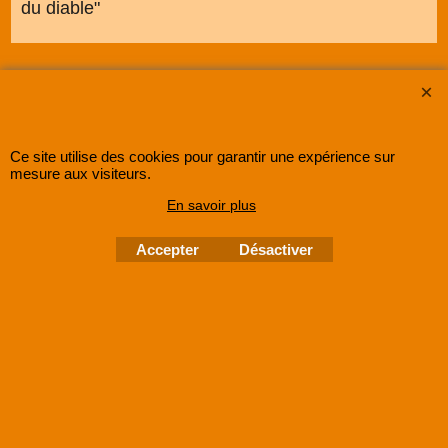
du diable"
Ce site utilise des cookies pour garantir une expérience sur
mesure aux visiteurs.
En savoir plus
SUPER8FRANCE
est une entreprise enregistrée au Registre du Commerce et des
Sociétés sous le numéro
48285533500030 RCS Lille
.
Accepter
Désactiver
©
2005-202x SUPER8FRANCE
- Tous droits réservés.