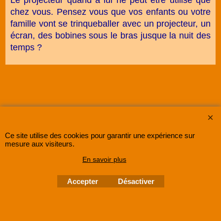
chez vous. Pensez vous que vos enfants ou votre
famille vont se trinqueballer avec un projecteur, un
écran, des bobines sous le bras jusque la nuit des
temps ?
Ce site utilise des cookies pour garantir une expérience sur
mesure aux visiteurs.
SUPER8FRANCE
est une entreprise enregistrée au Registre du Commerce et des
En savoir plus
Sociétés sous le numéro
48285533500030 RCS Lille
.
©
2005-202x SUPER8FRANCE
- Tous droits réservés.
Accepter
Désactiver