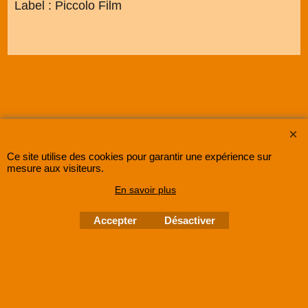
Label : Piccolo Film
Ce site utilise des cookies pour garantir une expérience sur
mesure aux visiteurs.
SUPER8FRANCE
est une entreprise enregistrée au Registre du Commerce et des
En savoir plus
Sociétés sous le numéro
48285533500030 RCS Lille
.
©
2005-202x SUPER8FRANCE
- Tous droits réservés.
Accepter
Désactiver