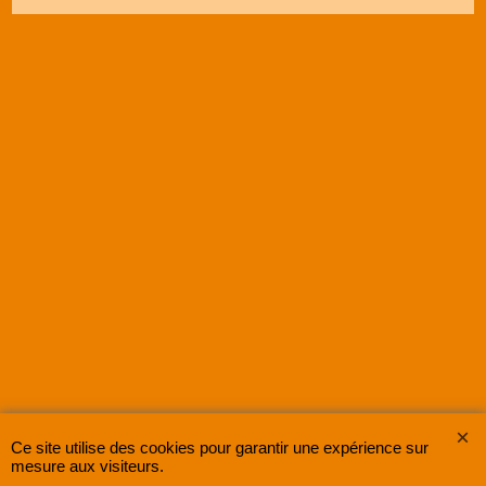
Ce site utilise des cookies pour garantir une expérience sur
SUPER8FRANCE
est une entreprise enregistrée au Registre du Commerce et des
mesure aux visiteurs.
Sociétés sous le numéro
48285533500030 RCS Lille
.