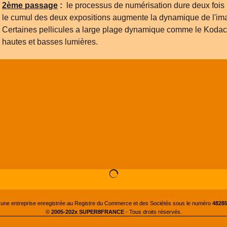
2ème passage
:
le processus de numérisation dure deux fois 
le cumul des deux expositions augmente la dynamique de l'imag
Certaines pellicules a large plage dynamique comme le Kodach
hautes et basses lumières.
 une entreprise enregistrée au Registre du Commerce et des Sociétés sous le numéro
48285
©
2005-202x SUPER8FRANCE
- Tous droits réservés.