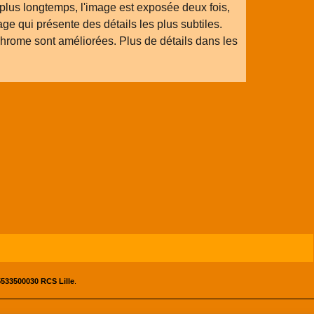
plus longtemps, l'image est exposée deux fois,
e qui présente des détails les plus subtiles.
rome sont améliorées. Plus de détails dans les
533500030 RCS Lille
.