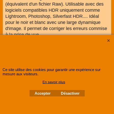
(équivalent d'un fichier Raw). Utilisable avec des
logiciels compatibles HDR uniquement comme
Lightroom, Photoshop, Silverfast HDR.... Idéal
pour le noir et blanc avec une large dynamique
d'image. Il permet de corriger les erreurs commise
à la prise de vue
Ce site utilise des cookies pour garantir une expérience sur
mesure aux visiteurs.
En savoir plus
Accepter
Désactiver
SUPER8FRANCE
est une entreprise enregistrée au Registre du Commerce et des
Sociétés sous le numéro
48285533500030 RCS Lille
.
©
2005-202x SUPER8FRANCE
- Tous droits réservés.