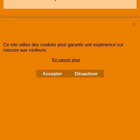
Ce site utilise des cookies pour garantir une expérience sur
mesure aux visiteurs.
En savoir plus
SUPER8FRANCE
est une entreprise enregistrée au Registre du Commerce et des
Sociétés sous le numéro
48285533500030 RCS Lille
.
Accepter
Désactiver
©
2005-202x SUPER8FRANCE
- Tous droits réservés.