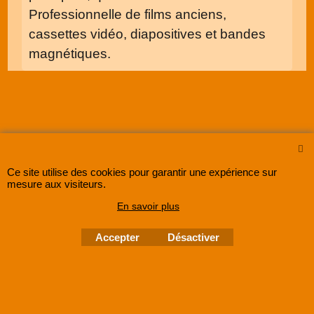
Professionnelle de films anciens,
cassettes vidéo, diapositives et bandes
magnétiques.
Ce site utilise des cookies pour garantir une expérience sur
mesure aux visiteurs.
SUPER8FRANCE
est une entreprise enregistrée au Registre du Commerce et des
En savoir plus
Sociétés sous le numéro
48285533500030 RCS Lille
.
©
2005-202x SUPER8FRANCE
- Tous droits réservés.
Accepter
Désactiver