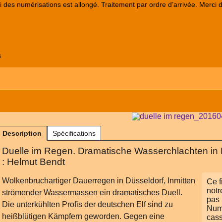
lai des numérisations est allongé. Traitement par ordre d’arrivée. Merci 
s
Description
Spécifications
Duelle im Regen. Dramatische Wasserchlachten in 
: Helmut Bendt
Wolkenbruchartiger Dauerregen in Düsseldorf, Inmitten
Ce f
notr
strömender Wassermassen ein dramatisches Duell.
pas 
Die unterkühlten Profis der deutschen Elf sind zu
Numé
heißblütigen Kämpfern geworden. Gegen eine
cass