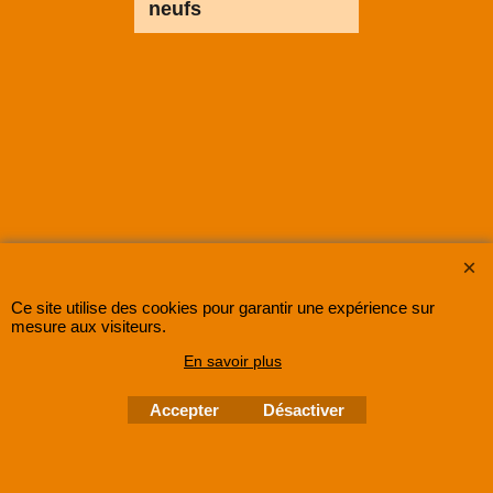
neufs
SUPER8FRANCE
est une entreprise enregistrée au Registre du Commerce et des
Sociétés sous le numéro
48285533500030 RCS Lille
.
©
2005-202x SUPER8FRANCE
- Tous droits réservés.
Ce site utilise des cookies pour garantir une expérience sur
mesure aux visiteurs.
En savoir plus
Accepter
Désactiver