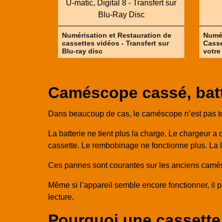
Numérisation et Restauration de
Numér
cassettes vidéos - Transfert sur
Casse
Blu-ray disc
votre
Caméscope cassé, batt
Dans beaucoup de cas, le caméscope n’est pas tota
La batterie ne tient plus la charge. Le chargeur a
cassette. Le rembobinage ne fonctionne plus. La
Ces pannes sont courantes sur les anciens camésco
Même si l’appareil semble encore fonctionner, il 
lecture.
Pourquoi une cassette V