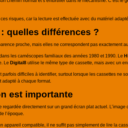
on chemin normal et s’entortiller dans le mécanisme. C’est le 
ces risques, car la lecture est effectuée avec du matériel adapté
 : quelles différences ?
apparence proche, mais elles ne correspondent pas exactement a
t dans les caméscopes familiaux des années 1980 et 1990. Le
H
e. Le
Digital8
utilise le même type de cassette, mais avec un e
 parfois difficiles à identifier, surtout lorsque les cassettes ne 
 et adapté à chaque format.
on est importante
regardée directement sur un grand écran plat actuel. L’image d’o
de l’époque.
appareil compatible, il ne suffit pas simplement de lire la cas