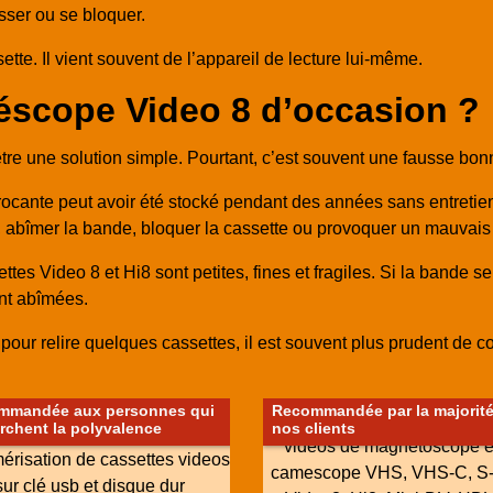
sser ou se bloquer.
tte. Il vient souvent de l’appareil de lecture lui-même.
méscope Video 8 d’occasion ?
e une solution simple. Pourtant, c’est souvent une fausse bon
cante peut avoir été stocké pendant des années sans entretien. 
e, abîmer la bande, bloquer la cassette ou provoquer un mauvais
tes Video 8 et Hi8 sont petites, fines et fragiles. Si la bande se 
nt abîmées.
pour relire quelques cassettes, il est souvent plus prudent de c
mmandée aux personnes qui
Recommandée par la majorité
rchent la polyvalence
nos clients