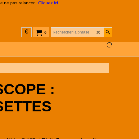
de ne pas relancer..
Cliquez ici
€
0
COPE :
SETTES