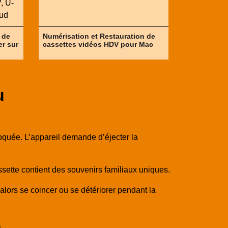
 de
Numérisation et Restauration de
er sur
cassettes vidéos HDV pour Mac
u
bloquée. L’appareil demande d’éjecter la
ssette contient des souvenirs familiaux uniques.
alors se coincer ou se détériorer pendant la
e