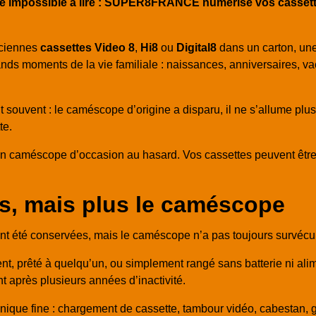
e impossible à lire : SUPER8FRANCE numérise vos cassettes 
nciennes
cassettes Video 8
,
Hi8
ou
Digital8
dans un carton, une
nds moments de la vie familiale : naissances, anniversaires, va
souvent : le caméscope d’origine a disparu, il ne s’allume plus, 
te.
 un caméscope d’occasion au hasard. Vos cassettes peuvent êtr
es, mais plus le caméscope
 ont été conservées, mais le caméscope n’a pas toujours survéc
nt, prêté à quelqu’un, ou simplement rangé sans batterie ni alim
nt après plusieurs années d’inactivité.
ue fine : chargement de cassette, tambour vidéo, cabestan, gale