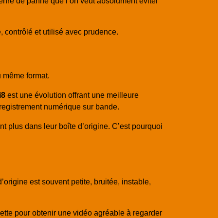
genre de panne que l’on veut absolument éviter
, contrôlé et utilisé avec prudence.
u même format.
i8
est une évolution offrant une meilleure
nregistrement numérique sur bande.
sont plus dans leur boîte d’origine. C’est pourquoi
rigine est souvent petite, bruitée, instable,
sette pour obtenir une vidéo agréable à regarder