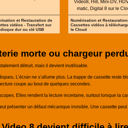
isation et Restauration de
Numérisation et Restauration
ttes vidéos - Transfert sur
Cassettes vidéos à télécharg
 disque dur ou clé USB
le Cloud
erie morte ou chargeur perd
lement détruit, mais il devient inutilisable.
 disparu. L’écran ne s’allume plus. La trappe de cassette reste 
 lecture coupe au bout de quelques secondes.
pes. Elles rendent la lecture incertaine, surtout lorsque la ca
peut présenter un défaut mécanique invisible. Une cassette peut 
ideo 8 devient difficile à lir