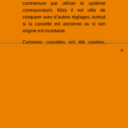
commencer par utiliser le système
correspondant. Mais il est utile de
comparer avec d’autres réglages, surtout
si la cassette est ancienne ou si son
origine est incertaine.
Certaines cassettes ont été copiées,
réenregistrées, mal étiquetées ou
enregistrées sur une platine déréglée.
Dans ces cas, le meilleur résultat peut
parfois être obtenu avec un réglage
différent de celui indiqué.
L’objectif n’est pas seulement de réduire
le souffle, mais de conserver un son
naturel, équilibré et fidèle au contenu
original.
Les systèmes Dolby ont joué un rôle
essentiel dans l’amélioration de la