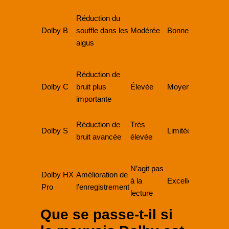
Do
Réduction du
la
Dolby B
souffle dans les
Modérée
Bonne
a 
aigus
en
ain
Réduction de
Uti
Dolby C
bruit plus
Élevée
Moyenne
Do
importante
po
Uti
Réduction de
Très
Do
Dolby S
Limitée
bruit avancée
élevée
la 
pe
Au
N’agit pas
Dolby HX
Amélioration de
ré
à la
Excellente
Pro
l’enregistrement
sp
lecture
né
Que se passe-t-il si