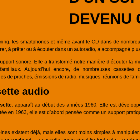
DEVENU 
aming, les smartphones et même avant le CD dans de nombreux 
istrer, à prêter ou à écouter dans un autoradio, a accompagné plu
upport sonore. Elle a transformé notre manière d’écouter la mu
familiaux. Aujourd’hui encore, de nombreuses cassettes 
ges de proches, émissions de radio, musiques, réunions de fami
sette audio
sette
, apparaît au début des années 1960. Elle est développé
ée en 1963, elle est d’abord pensée comme un support pratique 
s existent déjà, mais elles sont moins simples à manipuler. Il 
us encombrant. La cassette audio simplifie tout cela. Le ruba