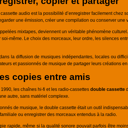
registrer, copier et partager
assette audio est la possibilité d’enregistrer facilement chez 
uvegarder une émission, créer une compilation ou conserver une v
appelées mixtapes, deviennent un véritable phénomène culturel.
i-même. Le choix des morceaux, leur ordre, les silences entre le
dans la diffusion de musiques indépendantes, locales ou difficil
teurs et passionnés de musique de partager leurs créations en d
les copies entre amis
990, les chaînes hi-fi et les radio-cassettes
double cassette
d
une autre, sans matériel complexe.
onnés de musique, le double cassette était un outil indispensab
familiale ou enregistrer des morceaux entendus à la radio.
e rapide, même si la qualité sonore pouvait parfois être moins