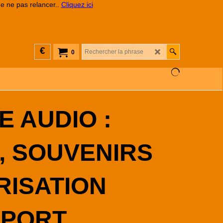
de ne pas relancer..
Cliquez ici
€
0
 AUDIO :
, SOUVENIRS
RISATION
PPORT