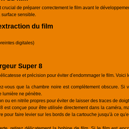
 crucial de préparer correctement le film avant le développemen
 surface sensible.
extraction du film
reintes digitales)
argeur Super 8
élicatesse et précision pour éviter d'endommager le film. Voici l
z-vous que la chambre noire est complètement obscure. Si vo
e lumière ne pénètre.
 ou en nitrile propres pour éviter de laisser des traces de doigts
8 est conçue pour être utilisée directement dans la caméra, ma
aire pour faire levier sur les bords de la cartouche jusqu'à ce q
rte, retirez délicatement la bobine de film. Si le film est en