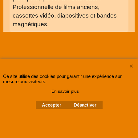
Professionnelle de films anciens,
cassettes vidéo, diapositives et bandes
magnétiques.
Ce site utilise des cookies pour garantir une expérience sur
mesure aux visiteurs.
SUPER8FRANCE
est une entreprise enregistrée au Registre du Commerce et des
En savoir plus
Sociétés sous le numéro
48285533500030 RCS Lille
.
©
2005-202x SUPER8FRANCE
- Tous droits réservés.
Accepter
Désactiver