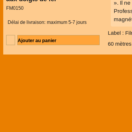
». Il n
FM0150
Profess
magnét
Délai de livraison:
maximum 5-7 jours
Label : Fi
Ajouter au panier
60 mètres