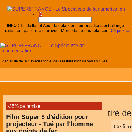
0
INFO :
En Juillet et Août, le délai des numérisations est allongé.
Traitement par ordre d’arrivée. Merci de ne pas relancer..
Cliquez ici
Spécialiste de la numérisation et de la restauration de vos archives
Descriptio
-35% de remise
tiré d
Film Super 8 d'édition pour
projecteur - Tué par l'homme
Ce film
aux doigts de fer