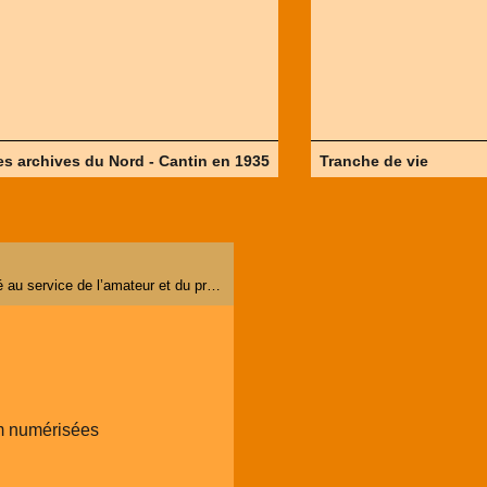
es archives du Nord - Cantin en 1935
Tranche de vie
Transfert de films Super 8 et 8mm. Le meilleur de la qualité au service de l’amateur et du professionnel par Le Spécialiste du Super 8 en France. 30 ans d'expérience dans la numérisation.