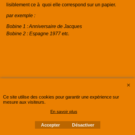
lisiblement ce à quoi elle correspond sur un papier.
par exemple :
Bobine 1 : Anniversaire de Jacques
Bobine 2 : Espagne 1977 etc.
Ce site utilise des cookies pour garantir une expérience sur
mesure aux visiteurs.
SUPER8FRANCE
est une entreprise enregistrée au Registre du Commerce et des
Sociétés sous le numéro
48285533500030 RCS Lille
.
En savoir plus
©
2005-202x SUPER8FRANCE
- Tous droits réservés.
Accepter
Désactiver