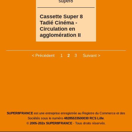
Cassette Super 8
Tadié Cinéma -
Circulation en
agglomération II
< Précédent
1
2
3
Suivant >
SUPER8FRANCE
est une entreprise enregistrée au Registre du Commerce et des
Sociétés sous le numéro
48285533500030 RCS Lille
.
©
2005-202x SUPER8FRANCE
- Tous droits réservés.