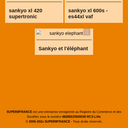
sankyo xl 420
sankyo xl 600s -
supertronic
es44xl vaf
Sankyo et l'éléphant
SUPER8FRANCE
est une entreprise enregistrée au Registre du Commerce et des
Sociétés sous le numéro
48285533500030 RCS Lille
.
©
2005-202x SUPER8FRANCE
- Tous droits réservés.