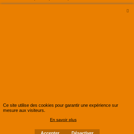
Plus la vitesse est rapide meilleure est la
qualité.
Comment
envoyer
?
 audios et bandes magnétique
Comment envoyer vos cassettes ou bandes audios à numériser ?
Ce site utilise des cookies pour garantir une expérience sur
mesure aux visiteurs.
En savoir plus
Accepter
Désactiver