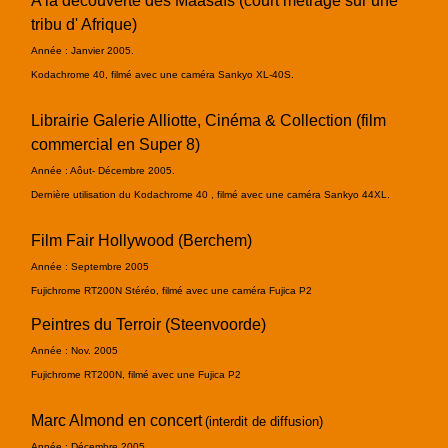
A la découverte des Maasaïs (court métrage sur une
tribu d' Afrique)
Année : Janvier 2005.
Kodachrome 40, filmé avec une caméra Sankyo XL-40S.
Librairie Galerie Alliotte, Cinéma & Collection (film
commercial en Super 8)
Année : Aôut- Décembre 2005.
Dernière utilisation du Kodachrome 40 , filmé avec une caméra Sankyo 44XL.
Film Fair Hollywood (Berchem)
Année : Septembre 2005
Fujichrome RT200N Stéréo, filmé avec une caméra Fujica P2
Peintres du Terroir (Steenvoorde)
Année : Nov. 2005
Fujichrome RT200N, filmé avec une Fujica P2
Marc Almond en concert
(interdit de diffusion)
Année : Décembre 2005