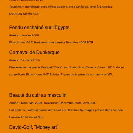
Totalement numérique avec effets Super 8 avec Cinélook, filmé à Bruxelles.
DVD Son Stéréo AC3.
Fondu enchainé sur l'Egypte
Année : Janvier 2006
Ektachrome 64 T, filmé avec une caméra Beaulieu 4008 MZII
Carnaval de Dunkerque
Année : 19 mars 2006
Film selectionné par le Festival "Cities" aux Etats Unis. Camera Canon 1014 xl-s et
sur pellicule Ektachrome 64T Stéréo. Report de la prise de son annexe MD.
Beauté du cuir au masculin
Année : Mars, Mai 2006, Novembre, Décembre 2006, Avril 2007
Sur pellicule Wittnerchrome 40/ Tri-x/HR2. D'autres tournages prévus dans l'année.
Caméra 1014 xl-s et Nizo
David-Golf, "Money art"