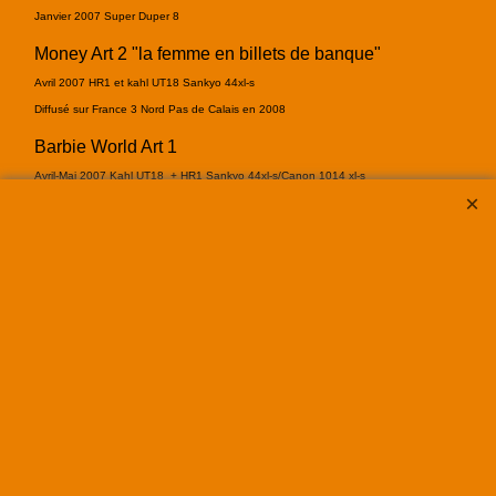
Janvier 2007 Super Duper 8
Money Art 2 "la femme en billets de banque"
Avril 2007 HR1 et kahl UT18 Sankyo 44xl-s
Diffusé sur France 3 Nord Pas de Calais en 2008
Barbie World Art 1
Avril-Mai 2007 Kahl UT18 + HR1 Sankyo 44xl-s/Canon 1014 xl-s
Cinema Familia
Avril 2007 HR1 9 i/s Canon 1014 xl-s
La maison de mes grands-parents
Avril 2007... HR1 Sankyo 44xl-s
Marc Almond en Belgique
2007 (Tri-X, Ektachrome 64T)
Les Ritas Mitsoukos, DJ Vendetta,
Eté 2007
(Ektachrome 64T, UT21)