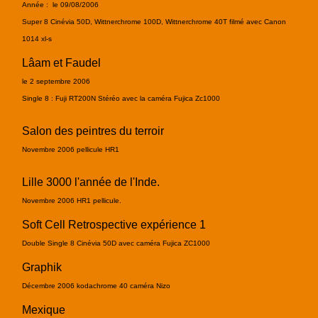
A
nnée : le 09/08/2006
Super 8 Cinévia 50D, Wittnerchrome 100D, Wittnerchrome 40T filmé avec Canon
1014 xl-s
Lâam et Faudel
le 2 septembre 2006
Single 8 : Fuji RT200N Stéréo avec la caméra Fujica Zc1000
Salon des peintres du terroir
Novembre 2006 pellicule HR1
Lille 3000 l'année de l'Inde.
Novembre 2006 HR1 pellicule.
Soft Cell Retrospective expérience 1
Double Single 8 Cinévia 50D avec caméra Fujica ZC1000
Graphik
Décembre 2006 kodachrome 40 caméra Nizo
Mexique