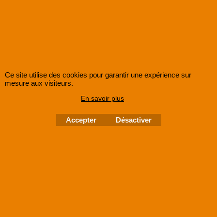
rendent leur récupération complexe. Si
vous possédez des souvenirs
enregistrés sur ces supports, confiez-les
à SUPER8FRANCE. Nous mettrons tout
en œuvre pour récupérer vos données,
les préserver dans un format moderne
Ce site utilise des cookies pour garantir une expérience sur
comme le
MPEG2
et vous permettre de
mesure aux visiteurs.
redécouvrir vos souvenirs dans les
En savoir plus
meilleures conditions.
Accepter
Désactiver
SUPER8FRANCE
est une entreprise enregistrée au Registre du Commerce et des