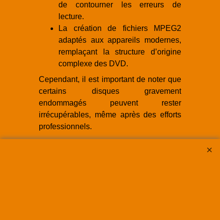
de contourner les erreurs de
lecture.
La création de fichiers MPEG2
adaptés aux appareils modernes,
remplaçant la structure d’origine
complexe des DVD.
Cependant, il est important de noter que
certains disques gravement
endommagés peuvent rester
irrécupérables, même après des efforts
professionnels.
Confiez vos mini DVD à
des experts
Les
mini DVD
ont marqué une époque
où la technologie cherchait à allier
compacité et praticité. Cependant, leur
fragilité et leur vieillissement naturel