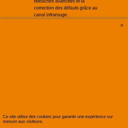
retouches avancées et la
correction des défauts grâce au
canal infrarouge.
Flexibilité
: Possibilité de
demander des fichiers JPEG en
complément pour une utilisation
plus simple.
Comment récupérer vos
fichiers ?
Lors de votre commande, sélectionnez
l’option
TIFF Raw HDRi 64 bits
et
fournissez un disque dur pour une
livraison simplifiée. Si aucun disque
n’est fourni, les fichiers seront
disponibles via un lien sécurisé.
Ce site utilise des cookies pour garantir une expérience sur
Pour toute question ou assistance,
mesure aux visiteurs.
contactez-nous. Nous sommes là pour