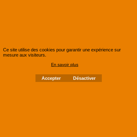
possibilité de réclamation ni
compensation.
14. Réclamations et
rectifications
Le client dispose d’un délai de un mois à
compter de la réception des fichiers
Ce site utilise des cookies pour garantir une expérience sur
numérisés pour faire valoir toute
mesure aux visiteurs.
réclamation ou demande de rectification.
En savoir plus
Passé ce délai, aucune modification ne
pourra être demandée ni prise en
Accepter
Désactiver
compte par SUPER8FRANCE.
15. Conditions Générales
de Vente
En déposant ses
archives
auprès de
SUPER8FRANCE, le client reconnaît
avoir pris connaissance et accepté les
présentes Conditions Générales de