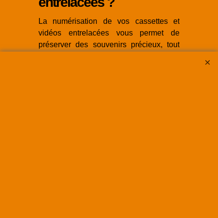
entrelacées ?
La numérisation de vos cassettes et
vidéos entrelacées vous permet de
préserver des souvenirs précieux, tout
en améliorant leur qualité pour les
rendre compatibles avec les écrans
modernes. Grâce au désentrelacement
Pixelmotion proposé par
SUPER8FRANCE, vous pouvez
redonner vie à vos anciennes vidéos, en
éliminant les défauts liés à
l’entrelacement tout en conservant un
maximum de détails.
Chez
SUPER8FRANCE
, nous vous
offrons des services de
numérisation
,
de
restauration
, et