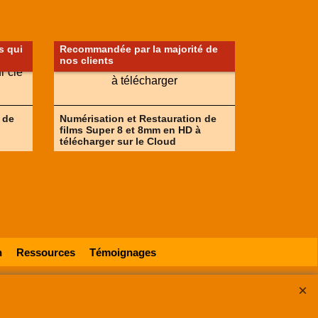
 qui
Recommandée par la majorité de
nos clients
 de
Numérisation et Restauration de
films Super 8 et 8mm en HD à
télécharger sur le Cloud
n
Ressources
Témoignages
533500030 RCS Lille
.