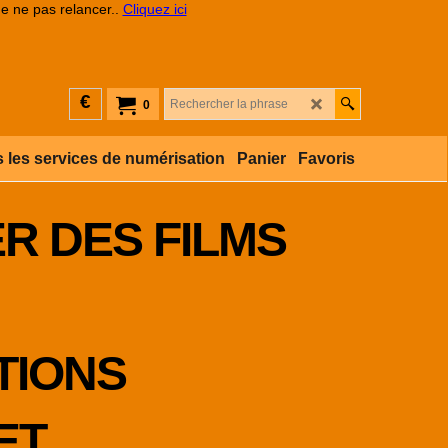
de ne pas relancer..
Cliquez ici
€
0
 les services de numérisation
Panier
Favoris
R DES FILMS
TIONS
ET