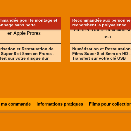
mmandée pour le montage et
Recommandée aux personnes
lonnage sans perte
recherchent la polyvalence
isation et Restauration de
Numérisation et Restauration
 Super 8 et 8mm en Prores -
Films Super 8 et 8mm en HD -
fert sur votre disque dur
Transfert sur votre clé USB
r ma commande
Informations pratiques
Films pour collectio
 une entreprise enregistrée au Registre du Commerce et des Sociétés sous le numéro
48285
©
2005-202x SUPER8FRANCE
- Tous droits réservés.