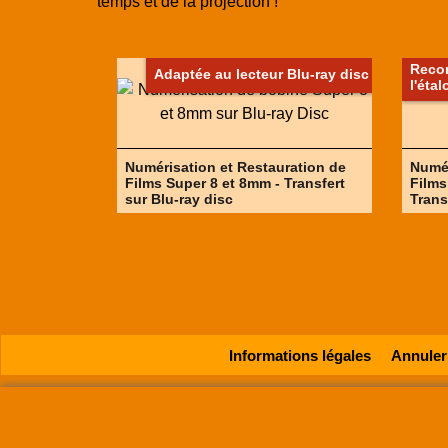
temps et de la projection !
Reco
Adaptée au lecteur Blu-ray disc
l'éta
Numérisation et Restauration de
Numér
Films Super 8 et 8mm - Transfert
Films
sur Blu-ray disc
Trans
Informations légales
Annule
SUPER8FRANCE
est