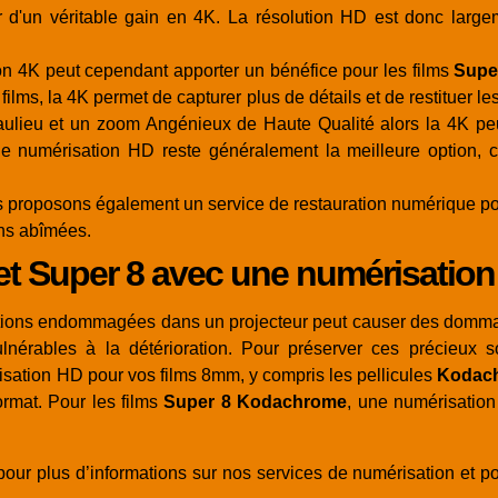
er d'un véritable gain en 4K. La résolution HD est donc larg
on 4K peut cependant apporter un bénéfice pour les films
Supe
films, la 4K permet de capturer plus de détails et de restituer l
ulieu et un zoom Angénieux de Haute Qualité alors la 4K peut
ne numérisation HD reste généralement la meilleure option, car
 proposons également un service de restauration numérique po
ons abîmées.
et Super 8 avec une numérisatio
ations endommagées dans un projecteur peut causer des dommage
vulnérables à la détérioration. Pour préserver ces précieux 
ation HD pour vos films 8mm, y compris les pellicules
Kodac
ormat. Pour les films
Super 8 Kodachrome
, une numérisation
our plus d’informations sur nos services de numérisation et p