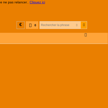
de ne pas relancer..
Cliquez ici
€
0