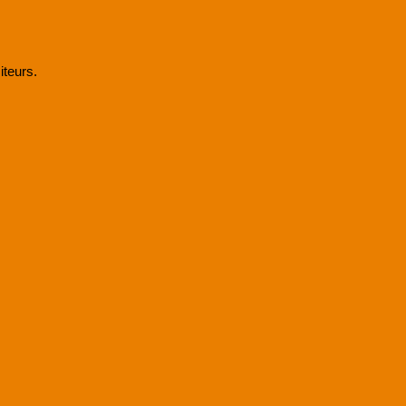
iteurs.
533500030 RCS Lille
.