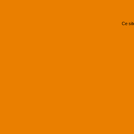
Ce sit
SUPER8FRANCE
est