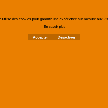
e utilise des cookies pour garantir une expérience sur mesure aux vis
En savoir plus
 une entreprise enregistrée au Registre du Commerce et des Sociétés sous le numéro
48285
©
2005-202x SUPER8FRANCE
- Tous droits réservés.
Accepter
Désactiver