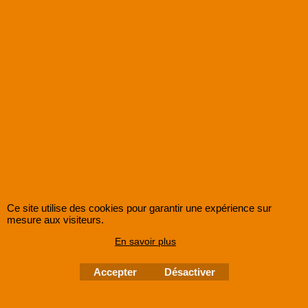
Jpeg
SUPER8FRANCE
est une entreprise enregistrée au Registre du Commerce et des
Sociétés sous le numéro
48285533500030 RCS Lille
.
©
2005-202x SUPER8FRANCE
- Tous droits réservés.
Ce site utilise des cookies pour garantir une expérience sur
mesure aux visiteurs.
En savoir plus
Accepter
Désactiver