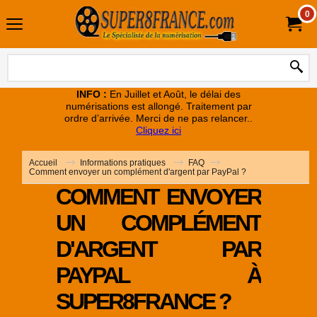
0
INFO :
En Juillet et Août, le délai des
numérisations est allongé. Traitement par
ordre d’arrivée. Merci de ne pas relancer..
Cliquez ici
Accueil
Informations pratiques
FAQ
Comment envoyer un complément d'argent par PayPal ?
COMMENT ENVOYER
UN COMPLÉMENT
D'ARGENT PAR
PAYPAL À
SUPER8FRANCE ?