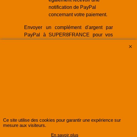
notification de PayPal
concernant votre paiement.
Envoyer un complément d'argent par
PayPal à SUPER8FRANCE pour vos
travaux de numérisation est une
démarche simple et rapide. En suivant
ces étapes, vous pouvez vous assurer
que votre paiement est envoyé en toute
sécurité. Si vous avez des questions ou
des problèmes lors de la transaction,
n'hésitez pas à contacter le service client
de PayPal ou SUPER8FRANCE pour
obtenir de l'aide.
Ce site utilise des cookies pour garantir une expérience sur
mesure aux visiteurs.
En savoir plus