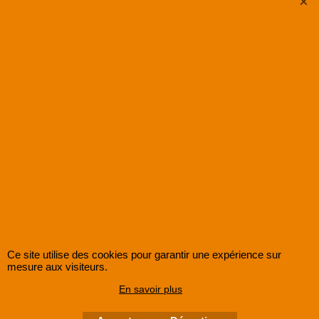
Numérisation et
Numérisation et
Restauration de
Restauration de
Cassettes vidéos à
cassettes vidéos en
télécharger sur le
Apple ProRes sur
Cloud
disque dur
Ce site utilise des cookies pour garantir une expérience sur
mesure aux visiteurs.
En savoir plus
SUPER8FRANCE
est une entreprise enregistrée au Registre du Commerce et des