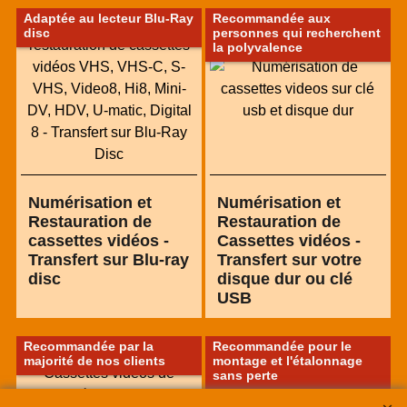
Adaptée au lecteur Blu-Ray
Recommandée aux
disc
personnes qui recherchent
la polyvalence
Numérisation et
Numérisation et
Restauration de
Restauration de
cassettes vidéos -
Cassettes vidéos -
Transfert sur Blu-ray
Transfert sur votre
disc
disque dur ou clé
USB
Recommandée par la
Recommandée pour le
majorité de nos clients
montage et l'étalonnage
sans perte