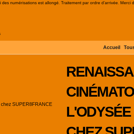
lai des numérisations est allongé. Traitement par ordre d’arrivée. Merci 
s
Accueil
Tous
RENAISS
CINÉMATO
L'ODYSÉE
CHEZ SU