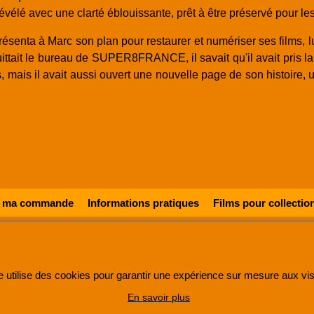
révélé avec une clarté éblouissante, prêt à être préservé pour le
ésenta à Marc son plan pour restaurer et numériser ses films, lu
tait le bureau de SUPER8FRANCE, il savait qu'il avait pris la 
 mais il avait aussi ouvert une nouvelle page de son histoire,
r ma commande
Informations pratiques
Films pour collectio
 une entreprise enregistrée au Registre du Commerce et des Sociétés sous le numéro
48285
©
2005-202x SUPER8FRANCE
- Tous droits réservés.
e utilise des cookies pour garantir une expérience sur mesure aux vis
En savoir plus