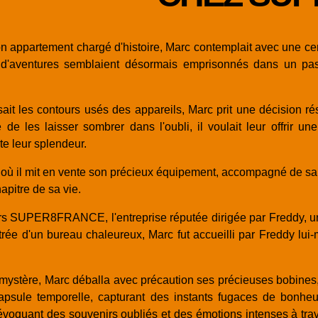
on appartement chargé d'histoire, Marc contemplait avec une cer
aventures semblaient désormais emprisonnés dans un passé r
sait les contours usés des appareils, Marc prit une décision rés
e les laisser sombrer dans l'oubli, il voulait leur offrir un
te leur splendeur.
y, où il mit en vente son précieux équipement, accompagné de s
apitre de sa vie.
ers SUPER8FRANCE, l'entreprise réputée dirigée par Freddy, un 
feutrée d'un bureau chaleureux, Marc fut accueilli par Freddy lu
mystère, Marc déballa avec précaution ses précieuses bobines,
sule temporelle, capturant des instants fugaces de bonheur,
oquant des souvenirs oubliés et des émotions intenses à trave