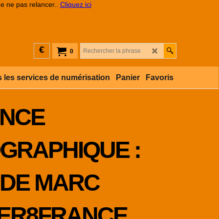
de ne pas relancer..
Cliquez ici
€
0
 les services de numérisation
Panier
Favoris
ANCE
GRAPHIQUE :
 DE MARC
PER8FRANCE