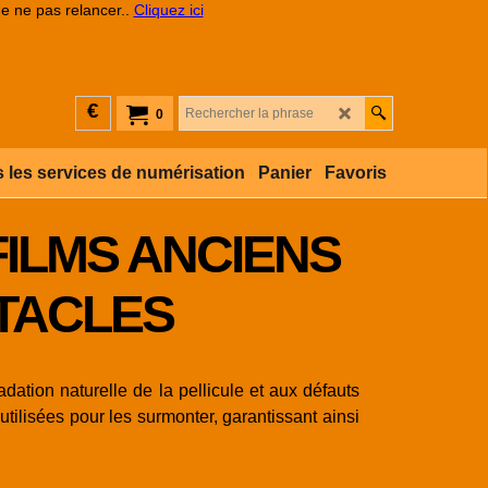
de ne pas relancer..
Cliquez ici
€
0
 les services de numérisation
Panier
Favoris
FILMS ANCIENS
STACLES
ation naturelle de la pellicule et aux défauts
tilisées pour les surmonter, garantissant ainsi