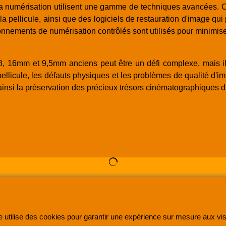
la numérisation utilisent une gamme de techniques avancées. Cel
a pellicule, ainsi que des logiciels de restauration d'image qui
vironnements de numérisation contrôlés sont utilisés pour minim
8, 16mm et 9,5mm anciens peut être un défi complexe, mais il 
ellicule, les défauts physiques et les problèmes de qualité d'
insi la préservation des précieux trésors cinématographiques d
 une entreprise enregistrée au Registre du Commerce et des Sociétés sous le numéro
48285
©
2005-202x SUPER8FRANCE
- Tous droits réservés.
e utilise des cookies pour garantir une expérience sur mesure aux vis