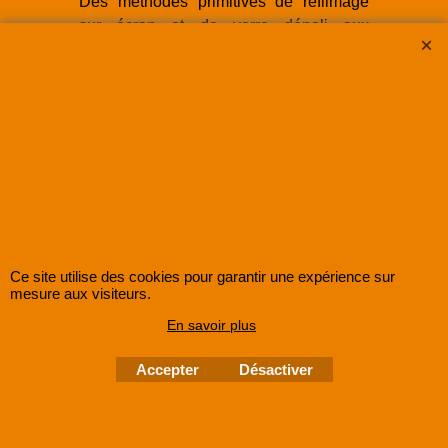
Des méthodes primitives de refilmage
sur écran et de verre dépoli aux
scanners haute résolution 4K et 8K et
aux logiciels de restauration avancés,
cette progression technologique a ouvert
de nouvelles possibilités pour la
préservation du patrimoine
cinématographique. En fin de compte,
elle a permis de préserver notre héritage
cinématographique pour les générations
futures, assurant ainsi sa pérennité dans
le monde numérique moderne.
Ce site utilise des cookies pour garantir une expérience sur
mesure aux visiteurs.
En savoir plus
Accepter
Désactiver